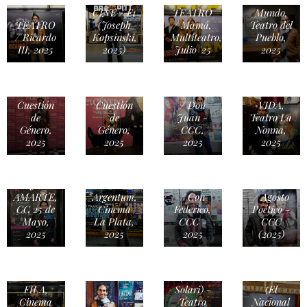
del
CINE / F1
TEATRO
Mundo,
TEATRO
(Joseph
/ Mamá,
Teatro del
/ Ricardo
Kopsinski,
Multiteatro,
Pueblo,
III, 2025
2025)
Julio '25
2025
TEATRO
TEATRO
TEATRO
/ FRIDA,
/
/
TEATRO
VIVA LA
Cuestión
Cuestión
/ Don
VIDA,
de
de
Juan -
Teatro La
Género,
Género,
CCC,
Nonna,
2025
2025
2025
2025
TEATRO
/
CINE /
DÉJAME
Homo
TEATRO
TEATRO
AMARTE,
Argentum,
/ Con
/ Agosto
CC 25 de
Cinema
Federico,
Poético -
Mayo,
La Plata,
CCC -
CCC
TEATRO
2025
2025
2025
(2025)
CINE /
ARTE
/ "La
LA
VISUAL /
Cena de
MUJER
"Brutto"
los
DE LA
(Indio
Tontos",
FILA,
Solari) -
(El
Cinema
Teatro
Nacional