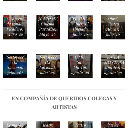
CINE /
TEATRO
TEATRO
"AMARGA
/ "La
/ Carrera
NAVIDAD",
TEATRO
Obra",
de Fondo,
Cinema
/ Inés, El
Teatro
Picadero,
Paradiso,
Tinglado,
Alvear,
Mayo '26
Mayo '26
junio '26
julio '26
Teatro /
Teatro /
Teatro /
Teatro /
"MANIFESTUM",
"SECRETO
"Sottovoce"
"Sottovoce"
CTBA
EN LA
(El
(El
San
MONTAÑA",
Nacional,
Nacional,
Martín,
Multiteatro,
julio '26)
julio '26)
agosto '26
agosto '26
EN COMPAÑÍA DE QUERIDOS COLEGAS Y
ARTISTAS
David
Graciela
Lebón,
Borges,
Leonardo
Teatro
Teatro
Javier