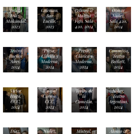
Presa &
Richard
Ingrid
Pelicori &
Julieta
Coleman,
Pelicori &
Osmar
Díaz,
Bar
Malena
Núñez,
Makandal,
Lucille,
Figo, Sala
Sala 420,
Lautaro
2023
2023
420, 2024
2024
Delgado,
Julieta
Sofía
Rubén
Díaz &
Brito y
Stella,
Diego
Diego
Sandra
Teatro
Presa,
Presa,
Commisso,
Buenos
Clásica y
Clásica y
Teatro
Aires,
Moderna,
Moderna,
Beckett,
2024
2024
2024
2024
Fabián
Maia
Jean
Vena &
Juan
Francia,
Pierre
Víctor
Manuel
Teatro de
Noher,
Hugo,
Correa,
la
Teatro
CCC,
CCC,
Comedia,
Argentino,
2024
2024
2024
2024
Claudio
Diego
Martínez
Presa &
Bel &
Julieta
Osmar
Alejandra
Irina
Díaz,
Núñez,
Mistral,
Alonso &