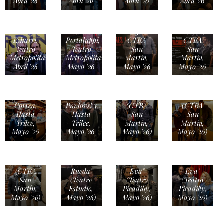
Abril '26
Abril '26
Abril '26
Abril '26
Juan
Elena
Carlos
Pablo
Carlos
Roger,
Medina,
Echarri,
Portaluppi,
CTBA
CTBA
Teatro
Teatro
San
San
Lautaro
Metropolitan,
Metropolitan,
Martín,
Martín,
Guillermo
Delgado
Abril '26
Mayo '26
Mayo '26
Mayo '26
Juan
Angelelli,
Tymruk,
Manuel
"La
"La
Juan
Correa y
Habitación
Habitación
Manuel
Martín
Desconocida"
Desconocida"
Correa,
Pavlovsky,
(CTBA
(CTBA
Hasta
Hasta
San
San
Trilce,
Trilce,
Martín,
Martín,
Paulo
Nelson
Mayo '26
Mayo '26
Mayo '26)
Mayo '26)
Brunetti,
Rueda &
Mario
Patricia
"La Niña
Ariel
Pasik, "El
Palmer,
Sobre un
Gurevich,
Diario de
"El Diario
Daniel
Altar"
("La
Adán y
de Adán y
Marcove,
(CTBA
Rueda"
Eva"
Eva"
Gabriela
San
(Teatro
(Teatro
(Teatro
Romeo e
Martín,
Estudio,
Picadilly,
Picadilly,
Ingrid
Anahí
Alejandro
Mayo '26)
Mayo '26)
Mayo '26)
Mayo '26)
Pelicori,
Gadda,
Awada,
Sergio
"LA
"LA
"LA
Baratucci