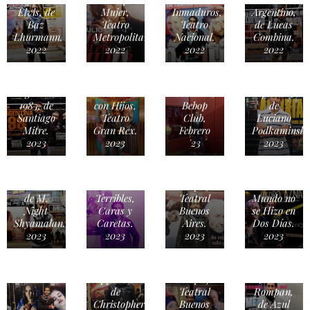
Elvis, de
Mujer,
Inmaduros,
Argentino,
Baz
Teatro
Teatro
de Lucas
Lhurmann.
Metropolitan.
Nacional.
Combina.
2022
2022
2022
2022
MÚSICA
CINE /
TEATRO
/ Richard
CINE /
Argentina
/ Casados
Coleman,
Asfixiados,
1985, de
con Hijos,
Bebop
de
TEATRO
Santiago
Teatro
Club,
Luciano
/ Señora
Mitre.
Gran Rex.
Febrero
Podkaminsky
de Rojo
2023
2023
'23
2023
Sobre
CINE /
TEATRO
Fondo
MÚSICA
Llaman a
/ Los
Gris,
/ Pedro
la Puerta,
Padres
Complejo
Aznar, El
de M.
Terribles,
Teatral
Mundo no
TEATRO
Night
Caras y
Buenos
se Hizo en
/ Largo
Shyamalan.
Caretas.
Aires.
Dos Días.
Viaje de
2023
2023
2023
2023
un Día
Hacia la
CINE /
Noche,
CINE /
Oppenheimer,
Complejo
No me
de
Teatral
Rompan,
Christopher
Buenos
de Azul