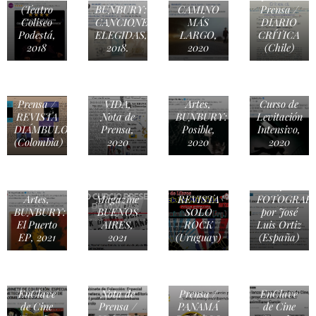
(Teatro
BUNBURY:
CAMINO
Prensa /
Coliseo
CANCIONES
MÁS
DIARIO
Podestá,
ELEGIDAS,
LARGO,
CRÍTICA
Revista
2018
2018.
2020
(Chile)
Cultural
SAGA
Revista
Siete
ROCK
Cultural
Artes,
Nota de
DE MI
Siete
BUNBURY:
Prensa /
VIDA,
Artes,
Curso de
REVISTA
Nota de
BUNBURY:
Levitación
Crítica /
DIÁMBULOS
Prensa,
Posible,
Intensivo,
EL
(Colombia)
2020
2020
2020
ASOMBRO
Revista
SE
Cultural
Nota de
Nota de
PARECE
Siete
Prensa /
Prensa /
A UNA
Artes,
Magazine
REVISTA
FOTOGRAFÍ
BUNBURY:
BUENOS
SOLO
por José
El Puerto
AIRES,
ROCK
Luis Ortiz
EP, 2021
2021
(Uruguay)
(España)
Nota de
Nota de
Prensa /
Nota de
Prensa /
EnClave
Nota de
Prensa /
EnClave
de Cine
Prensa /
PANAMÁ
de Cine