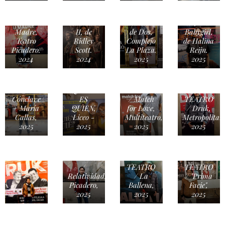
TEATRO
CINE /
TEATRO
/ La
Gladiador
/ Sueño
CINE /
Madre,
II, de
de Dos,
Babygirl,
Teatro
Ridley
Complejo
de Halina
Picadero.
Scott.
La Plaza.
Reijn.
2024
2024
2025
2025
Teatro -
CINE /
QUIEN
TEATRO
Cónclave
ES
/ Match
TEATRO
+ María
QUIEN,
for Love,
/ Druk,
Callas,
Liceo -
Multiteatro,
Metropolitan
2025
2025
2025
2025
TEATRO
/
TEATRO
TEATRO
Relatividad,
/ La
/ "Prima
Picadero,
Ballena,
Facie",
2025
2025
2025
TEATRO
/ El
Corazón