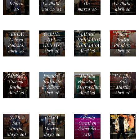
Teatro /
Febrero
La Plata,
On,
La Plata,
"POR EL
'26
marzo '23
marzo '26
abril '26
PLACER
DE
Cine /
VOLVER
"RISA Y
Cine /
El Estado
A
LA
"PADRE,
de la
VERLA",
CABINA
MADRE,
Unión /
Coliseo
DEL
HERMANO,
Teatro
Podestá,
VIENTO",
HERMANA",
Picadero,
abril '26
Abril '26
Abril '26
Abril '26
TEATRO
TEATRO
/ "Ateneo
TEATRO
/
CINE /
para una
/
"Invasiones
"Michael",
Familia",
"Maldita
I", CTBA
Cinema
Teatro de
Felicidad",
San
Rocha,
la Ribera,
Metropolitan,
Martín
TEATRO
Abril '26
Abril '26
Abril '26
Abril '26
/ "La
TEATRO
Niña
/ "La
Sobre un
Habitación
Altar"
Desconocida"
MÚSICA
(CTBA
(CTBA
/ Benito
San
San
Cerati en
Martín,
Martín,
Usina del
Mayo '26)
Mayo '26
Arte