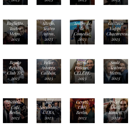
Juan
Juan
Mauricio
Carlos
Héctor
Palomino,
Dayub &
Baglietto,
Alterio,
Teatro de
Gustavo
Teatro
Teatro
la
Luppi,
Metro,
Astros,
Comedia,
Chacarerean,
2023
2023
2023
2023
Juan
Washington
Ricardo
Benito
Felice
Ingrid
Soulé,
Cerati,
Astorga,
Pelicori,
Teatro
Club Tri,
Calibán,
CELCIT,
Metro,
2023
2023
2023
2023
Litto
Benito
Nebbia,
José
Cerati,
Julieta
Café
Sacristán,
Café
Díaz,
Berlín,
CTBA,
Berlín,
Rosseti,
2023
2023
2023
2023
Diego
Ingrid