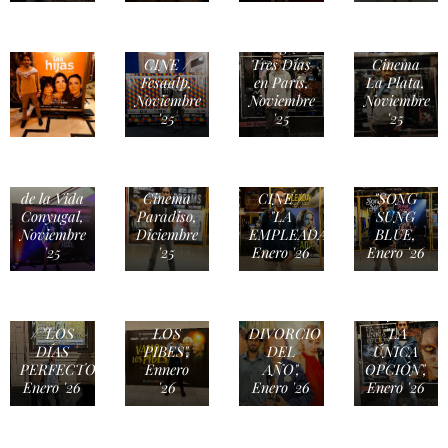
Muerte de
CINE /
un
Modigliani:
Comediante",
CINE /
Tres Días
Cinema
Fesaalp,
en París,
La Plata,
Noviembre
Noviembre
Noviembre
'25
'25
'25
TEATRO
CINE /
/ Escenas
Dreams,
CINE /
de la Vida
Cinema
CINE /
"SONG
Conyugal,
Paradiso,
"LA
SUNG
Noviembre
Diciembre
EMPLEADA",
BLUE,
'25
'25
Enero '26
Enero '26
TEATRO
TEATRO
TEATRO
/ "VAMO'
/ "EL
CINE /
/ "LOS
LOS
DIVORCIO
"LA
DÍAS
PIBES",
DEL
ÚNICA
PERFECTOS",
Ennero
AÑO",
OPCIÓN",
Enero '26
'26
Enero '26
Enero '26
TEATRO
CINE /
/ "La