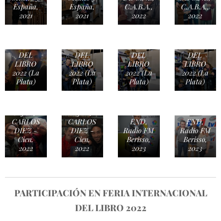
España,
España,
C.A.B.A.,
C.A.B.A.,
2021
2021
2022
2022
FERIA
FERIA
FERIA
FERIA
INTERNACIONAL
INTERNACIONAL
INTERNACIONAL
INTERNACI
DEL
DEL
DEL
DEL
LIBRO
LIBRO
LIBRO
LIBRO
2022 (La
2022 (La
2022 (La
2022 (La
Plata)
Plata)
Plata)
Plata)
CARLOS
CARLOS
Presentación
Presentación
AVALLE
AVALLE
COLECCIÓN
COLECCIÓ
& JUAN
& JUAN
THE
THE
CARLOS
CARLOS
END,
END,
DIEZ -
DIEZ -
Radio FM
Radio FM
Cien,
Cien,
Berisso,
Berisso,
2022
2022
2023
2023
PARTICIPACIÓN EN FERIA INTERNACIONAL
DEL LIBRO 2022