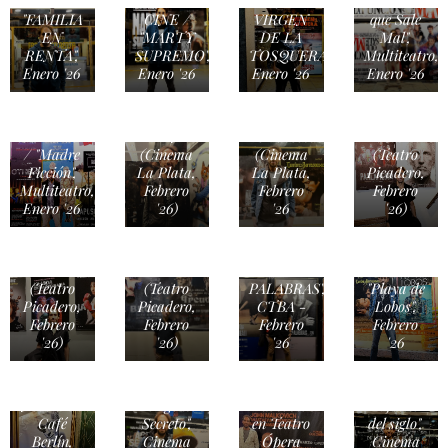
CINE /
"LA
Función
"FAMILIA
CINE /
VIRGEN
que Sale
EN
"MARTY
DE LA
Mal",
RENTA",
SUPREMO",
TOSQUERA",
Multiteatro,
Enero '26
Enero '26
Enero '26
Enero '26
CINE /
TEATRO
CINE /
"Cumbres
/
TEATRO
"HAMNET"
Borrascosas"
"Parlamento"
/ "Madre
(Cinema
(Cinema
(Teatro
Ficción",
La Plata,
La Plata,
Picadero,
Multiteatro,
Febrero
Febrero
Febrero
Enero '26
'26)
'26
'26)
TEATRO
TEATRO
/ "La
/ "El Brote
Vida
-
Teatro /
Extraordinaria"
Relatividad"
"BUENAS
CINE /
(Teatro
(Teatro
PALABRAS",
"Playa de
Picadero,
Picadero,
CTBA -
Lobos",
Febrero
Febrero
Febrero
Febrero
'26)
'26)
'26
'26
MÚSICA
CINE /
/ Litto
CINE /
John
"Nuremberg:
Nebbia en
"El Agente
Malkovich
El juicio
Café
Secreto",
en Teatro
del siglo",
Berlín,
Cinema
Ópera
Cinema