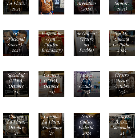
La Plata,
Argentino
Sancor,
TEATRO
2025
(2025)
2025)
/ "La
Cena de
los
TEATRO
TEATRO
CINE /
Tontos"
/ "El
/ "Pedido
La Noche
(El
Emperador
de Gracia"
Sin Mí,
Nacional
Gynt"
(Teatro
Cinema
Sancor) -
(Teatro
del
La Plata,
TEATRO
2025
Broadway)
Pueblo)
2025
TEATRO
/ Los
/ Los
Pilares de
Pilares de
TEATRO
TEATRO
la
la
/ La
/ Lejos de
Sociedad
Sociedad
Gaviota
Moscú
(Teatro
(CTBA,
(CTBA,
(CCC,
Alvear,
Octubre
Octubre
Octubre
Octubre
Masterclass
'25)
'25)
'25)
'25)
Johnny
CINE /
Depp &
CINE /
Matate,
Riccardo
"BELÉN",
Amor ,
Scarmacio,
TEATRO
Cinema
Cinema
Teatro
/ Vanya,
La Plata,
La Plata,
Coliseo
B.A.C.,
Octubre
Noviembre
Podestá,
Noviembre
CINE /
'25
'25
2025
'25
"La