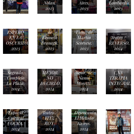
Nolan.
Aires.
Lombardía.
2023
2023
2023
CINE /
CINE /
Los
Teatro /
Muerte en
Asesinos
TE
Venecia,
de la
ESPERO
de
Luna, de
EN LA
Kenneth
Martin
Teatro /
OSCURIDAD,
Branagh.
Scorsese.
REVERSO,
2023
2023
2023
2024
CINE /
TEATRO
Lo Mejor
/ Lo
Teatro /
Está por
Teatro /
Sagrado,
MEJOR
Venir, de
UNA
Complejo
NO
Nanni
TERAPIA
La Plaza.
DECIRLO,
Moretti.
INTEGRAL,
2024
2024
2024
2024
TEATRO
teatro /
/ El
La Teoría
Debate,
del
Espacio
Teatro /
Desencanto,
Cultural
FITZ
El Método
UOCRA.
ROY,
Kairos.
2024
2024
2024