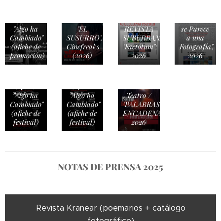
SUBURBANA
"El
CINE /
CINE /
Asombro
"Algo ha
"EL
REVISTA
se Parece
Cambiado"
SUSURRO",
SUBURBANAS,
a una
(afiche de
Cinefreaks
"Factótum";
Fotografía",
promoción)
(2026)
2026
2026
CINE /
CINE /
"Algo ha
"Algo ha
Teatro /
Cambiado"
Cambiado"
"PALABRAS
(afiche de
(afiche de
ENCADENADAS",
festival)
festival)
2026
NOTAS DE PRENSA 2025
Revista Kranear (poemarios + catálogo
fotográfico)