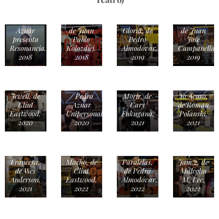
CINE /
Cuento de
MÚSICA
Camino
CINE /
las
/ Pedro
Sinuoso,
Dolor y
Comadrejas,
Aznar
de Juan
Gloria, de
de Juan
presenta
Pablo
Pedro
José
Resonancia.
Kolozdiej.
Almodóvar.
Campanella.
CINE /
2018
2018
2019
2019
James
CINE / El
Bond, Sin
Caso
Tiempo
Richard
MÚSICA
Para
CINE /
Jewell, de
/ Pedro
Morir, de
Yo Acuso,
Clint
Aznar
Cary
de Roman
Eastwood.
Unipersonal.
Fukugana.
Polanski.
2020
2020
2021
2021
CINE /
La
CINE /
CINE /
CINE /
Crónica
Cry
Madres
Space
Francesa,
Macho, de
Paralelas,
Jam 2, de
de Wes
Clint
de Pedro
Malcolm
Anderson.
Eastwood.
Almodóvar.
M. Lee.
2021
2022
2022
2022
TEATRO
CINE /
/ Yo Soy
TEATRO
Un
CINE /
mi Propia
/
Crimen