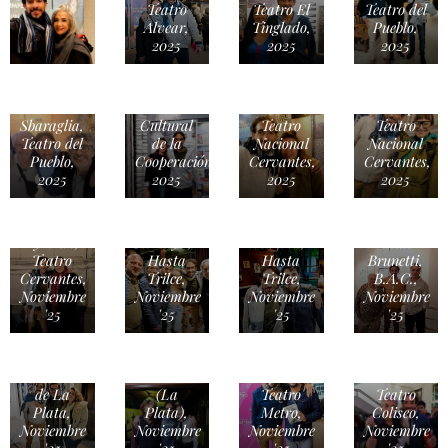
Teatro
Teatro El
Teatro del
Alvear,
Tinglado,
Pueblo,
2025
2025
2025
Alexia
Moyano,
Milagros
Monna
Leo
Centro
Almeida,
Antonópulos,
Juan
Sbaraglia,
Cultural
Teatro
Teatro
Manuel
Teatro del
de la
Nacional
Nacional
Correa,
Pueblo,
Cooperación,
Cervantes,
Cervantes,
Hasta
2025
2025
2025
2025
Con
Trilce,
Oscar
Lautaro
elenco de
Noviembre
Barney
Delgado
"Castelli,
'25anuel
Finn &
Tymruk,
el Rayo",
Correa,
Paulo
Teatro
Hasta
Hasta
Brunetti,
Agustina
Cervantes,
Trilce,
Trilce,
B.A.C.,
Quarchioni
Noviembre
Noviembre
Noviembre
Noviembre
Lisandro
&
'25
'25
'25
'25
Aristimuño,
Gerardo
Teatro
Fabris,
Coliseo
Casa
Alberto
Ricardo
Podestá
Libertad
Ajaka,
Darín,
de La
(La
Teatro
Teatro
Plata,
Plata),
Metro,
Coliseo,
Noviembre
Noviembre
Noviembre
Noviembre
Gaston