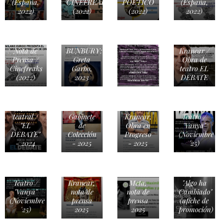
(España,
CINEFREAKS
POÉTICO
(España,
2022)
(2022)
(2022)
2022)
Revista
Cultural
Siete
Artes,
Revista
Nota de
BUNBURY:
Kranear /
Prensa /
Greta
Obra de
Cinefreaks
Garbo,
teatro EL
(2022)
2023
DEBATE
Revista
Afiche
Kranear,
Revista
teatral /
Gabinete
Kranear,
Teatro /
"EL
de
Obra en
"Vanya"
DEBATE"
Colección
Progreso
(Noviembre
- 2024
- 2025
- 2025
'25)
Revista
Revista
CINE /
Teatro /
Kranear,
Meta,
"Algo ha
"Vanya"
nota de
nota de
Cambiado"
(Noviembre
prensa
prensa
(afiche de
'25)
2025
2025
promoción)
REVISTA