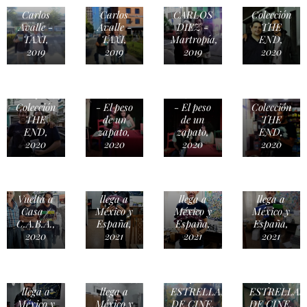
JUAN
CILENTO,
Carlos
Carlos
CARLOS
Colección
Avalle -
Avalle -
DIEZ -
THE
TAXI,
TAXI,
Martropía,
END,
2019
2019
2019
2020
Con
En
ALEJANDRO
VIVIANA
VIVIANA
ROSARIO
CILENTO,
IBRAHIM
IBRAHIM
-
Colección
- El peso
- El peso
Colección
THE
de un
de un
THE
END,
zapato,
zapato,
END,
2020
2020
2020
2020
Encuentro
Serie
Serie
Serie
Editorial
ROCKEROS
ROCKEROS
ROCKEROS
Vuelta a
llega a
llega a
llega a
Casa /
México y
México y
México y
C.A.B.A.,
España,
España,
España,
2020
2021
2021
2021
Encuentro
Encuentro
Serie
Serie
prologuistas
prologuistas
ROCKEROS
ROCKEROS
GRANDES
GRANDES
llega a
llega a
ESTRELLAS
ESTRELLAS
México y
México y
DE CINE,
DE CINE,