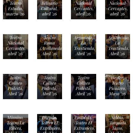
Teatro
Belisario
Nacional
Nacional
Estudio,
Cultural,
Cervantes,
Cervantes,
marzo '26
abril '26
abril '26
abril '26
Natalia
Luciano
Villalba,
Cáceres,
Lucas
Lisandro
Teatro
Teatro
Argomedo,
Aristimuño,
Nacional
Roma
La
La
Cervantes,
(Avellaneda),
Trastienda,
Trastienda,
abril '26
Abril '26
Abril '26
Abril '26
Miguel
Manuel
Ángel
Mercedes
González
Solá,
Funes,
Gil,
Eleonora
Teatro
Teatro
Teatro
Wexler,
Coliseo
Coliseo
Coliseo
Teatro
Podestá,
Podestá,
Podestá,
Picadero,
Malena
Abril '26
Abril '26
Abril '26
Mayo '26
Figó,
Agustín
Rittano y
Marcelo
Benicio
Violeta
Litto
Minnino,
Chendo,
Postolski,
Nebbia,
Teatro La
Teatro El
Teatro El
Torquato
Ribera,
Extranjero,
Extranjero,
Tasso,