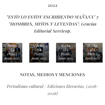
2022
"ESTO LO ESTOY ESCRIBIENDO MAÑANA" y
"HOMBRES, MITOS Y LEYENDAS". Gracias
Editorial Servicop
.
Pasaje
Pasaje
Pasaje
Pasaje
Dardo
Dardo
Dardo
Dardo
Rocha
Rocha
Rocha
Rocha
(La
(La
(La
(La
Plata),
Plata),
Plata),
Plata),
junio 2022
junio 2022
junio 2022
junio 2022
NOTAS, MEDIOS Y MENCIONES
Revista El
Inconsciente
Periodismo cultural / Ediciones literarias. (2018-
/
HAMLET,
EnClave
2026)
de
de Cine,
Patricio
BUNBURY:
Orozco
Metacultura,
EL
Nota de