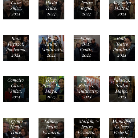
Casa
Hasta
Teatro
Alejandra
Suiza,
Trilce,
Regio,
Mistral,
2024
2024
2024
2024
Inés
Estévez &
María
Osmar
Cecilia
Rosa
Paola
Núñez,
Roth,
Fugazot,
Krum,
BAC
Teatro
Politeama,
Multiteatro,
Centre,
Picadero,
2024
2024
2024
2024
Inés
Estévez &
Baltasar
Germán
Comotto,
Diego
Pablo
Palacios,
Casa
Presa, La
Echarri,
Teatro
Suiza,
Maga,
Multiteatro
Maipo,
Damián
2024
2025
2025
2025
Osmar
De Santo
Núñez &
& Martín
Paula
Seefeld,
Carlo
Mujica
Luis
Teatro
Argento,
Láinez,
Machín,
Municipal
Hasta
Teatro
Teatro
Coliseo
Trilce,
Picadero,
Picadero,
Podestá,
2025
2025
2025
2025