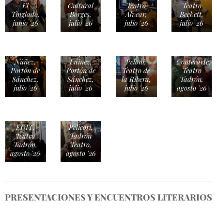
El
Cultural
Teatro
Teatro
Osmar
Tinglado,
Borges,
Alvear,
Beckett,
Núñez,
junio '26
julio '26
julio '26
julio '26
Lorena
Sekely y
Paula
Osmar
Mugica
Roberto
Mariano
Núñez,
Láinez,
Peloni,
Conterarte,
Portón de
Portón de
Teatro de
Teatro
Sánchez,
Sánchez,
la Ribera,
Tadrón,
julio '26
julio '26
julio '26
agosto '26
Grupo
Ingrid
EDIT,
Pelicori,
Teatro
Tadrón
Tadrón,
Teatro,
agosto '26
agosto '26
PRESENTACIONES Y ENCUENTROS LITERARIOS
Con
ALEJANDR