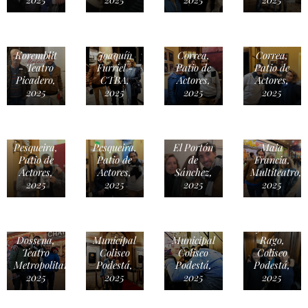
Juan
Juan
Marcos
Manuel
Manuel
Koremblit
Joaquín
Correa,
Correa,
- Teatro
Furriel -
Patio de
Patio de
Picadero,
CTBA,
Actores,
Actores,
2025
2025
2025
2025
Ingrid
Francisco
Francisco
Pelicori,
Pesqueira,
Pesqueira,
El Portón
Maia
Patio de
Patio de
de
Francia,
Actores,
Actores,
Sánchez,
Multiteatro,
2025
2025
2025
2025
Juan
Fabio Aste
Gabriela
Carlos
Diego
y
Santero,
Baglietto,
Cremonesi
Mariano
Teatro
Teatro
y Pablo
Dossena,
Municipal
Municipal
Rago,
Teatro
Coliseo
Coliseo
Coliseo
Metropolitan,
Podestá,
Podestá,
Podestá,
2025
2025
2025
2025