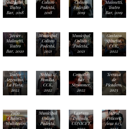
Sbaraglia,
Coliseo
Coliseo
Malosetti,
Teatro
Podestá,
Podestá,
Teatro
Bar, 2018
2018
2019
Bar, 2019
Lisandro
Pedro
Aristimuño,
Aznar,
Teatro
Teatro
Javier
Municipal
Municipal
Gustavo
Malosetti,
Coliseo
Coliseo
Spinetta,
Teatro
Podestá,
Podestá,
CCK,
Bar, 2020
2021
2021
2022
Julieta
Díaz &
Litto
Diego
Nebbia,
Litto
Baltasar
Presa,
Teatro
Nebbia &
Comotto,
Terraza
Argentino,
Familia,
Bar
de
La Plata,
CCK,
Strummer,
Picadero,
2022
2022
2022
2023
Nito
Mestre,
Osmar
Teatro
Núñez &
Julio
Municipal
Lautaro
Ingrid
Chávez,
Coliseo
Delgado,
Pelicori,
Multiteatro,
Podestá,
CONICET,
Área 623,
2023
2023
2023
2023