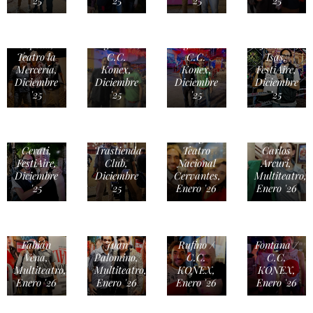
'25
'25
'25
'25
Figueredo
Cabanas
& Andrés
Lucas
Lucas
Cepeda,
Argomedo,
Argomedo,
Juliana
Teatro la
C.C.
C.C.
Isas,
Mercería,
Konex,
Konex,
FestiAire,
Diciembre
Diciembre
Diciembre
Diciembre
'25
'25
'25
'25
Dhani
Ferrón,
Leonardo
Benito
La
Sbaraglia,
Cerati,
Trastienda
Teatro
Carlos
FestiAire,
Club,
Nacional
Arcuri,
Diciembre
Diciembre
Cervantes,
Multiteatro,
'25
'25
Enero '26
Enero '26
Machi
Mono
Fabián
Juan
Rufino /
Fontana /
Vena,
Palomino,
C.C.
C.C.
Multiteatro,
Multiteatro,
KONEX,
KONEX,
Enero '26
Enero '26
Enero '26
Enero '26