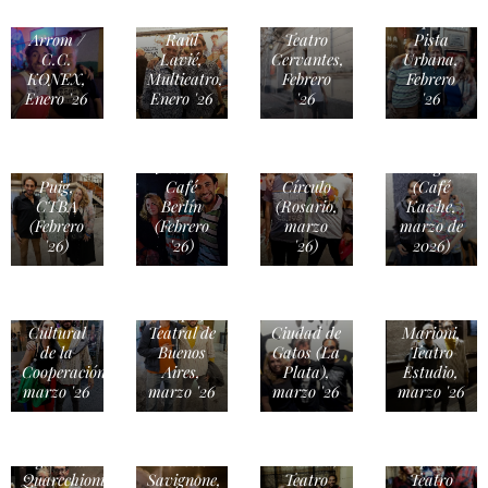
Agustín
Francisco
Guillermo
Rittano,
Pesqueira,
Arrom /
Raúl
Teatro
Pista
C.C.
Lavié,
Cervantes,
Urbana,
KONEX,
Multieatro,
Febrero
Febrero
Enero '26
Enero '26
'26
'26
Diego
Litto
Olivero,
Isa
Arturo
Nebbia,
Teatro El
Portugheis
Puig,
Café
Círculo
(Café
CTBA
Berlín
(Rosario,
Kawhe,
(Febrero
(Febrero
marzo
marzo de
'26)
'26)
'26)
2026)
Raquel
Luciano
Ameri,
Cáceres,
Richard
Centro
Complejo
Coleman,
Gastón
Cultural
Teatral de
Ciudad de
Marioni,
de la
Buenos
Gatos (La
Teatro
Cooperación,
Aires,
Plata),
Estudio,
marzo '26
marzo '26
marzo '26
marzo '26
Judith
Gustavo
Gabbani y
Pardi y
Marta
Carolina
Agustina
Marcelo
Albertini,
Papaleo,
Quarcchioni,
Savignone,
Teatro
Teatro