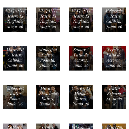
MUERTE
MUERTE
MUERTE
y
DE UN
DE UN
DE UN
Emmanuel
VIAJANTE"
VIAJANTE"
VIAJANTE"
Melagrejo
Teatro El
Teatro El
Teatro El
/ Teatro
Tinglado,
Tinglado,
Tinglado,
Calibán,
Mayo '26
Mayo '26
Mayo '26
Junio '26
TEATRO
Francisco
/ "Viuda e
Pesqueira
Hijas"
y
Ezequiel
(Teatro
Emiliano
Linda
Martelitti
Municipal
Samar /
Peretz,
/ Teatro
Coliseo
Patio de
Patio de
Gastón
Calibán,
Podestá,
Actores,
Actores,
Figueredo
Junio '26
Junio '26)
junio '26
junio '26
Cabanas
y
Leticia
Juan
Francisco
Brédice,
Alexia
Manuel
Mendiata,
"Milagros",
Moyano,
Correa, El
Teatro
Teatro
El Método
Método
Espacio
Roma,
Kairós,
Kairós,
44, junio
junio '26
Junio '26
Junio '26
'26
Rafael
Víctor
Spregelburd,
Diego
Rodrigo
Laplace,
Centro
Velázquez,
Máuregui,