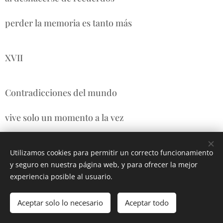
perder la memoria es tanto más
XVII
Contradicciones del mundo
vive solo un momento a la vez
en la búsqueda del sentido
Utilizamos cookies para permitir un correcto funcionamiento
y seguro en nuestra página web, y para ofrecer la mejor
una quimera llena la nada
experiencia posible al usuario.
replantearás tu existencia
Aceptar solo lo necesario
Aceptar todo
motivación es exigencia