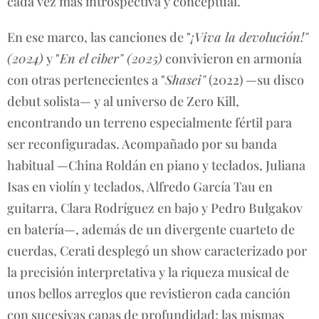
cada vez más introspectiva y conceptual.
En ese marco, las canciones de "
¡Viva la devolución!"
(2024)
y "
En el ciber" (2025)
convivieron en armonía
con otras pertenecientes a "
Shasei"
(2022) —su disco
debut solista— y al universo de Zero Kill,
encontrando un terreno especialmente fértil para
ser reconfiguradas. Acompañado por su banda
habitual —China Roldán en piano y teclados, Juliana
Isas en violín y teclados, Alfredo García Tau en
guitarra, Clara Rodríguez en bajo y Pedro Bulgakov
en batería—, además de un divergente cuarteto de
cuerdas, Cerati desplegó un show caracterizado por
la precisión interpretativa y la riqueza musical de
unos bellos arreglos que revistieron cada canción
con sucesivas capas de profundidad; las mismas