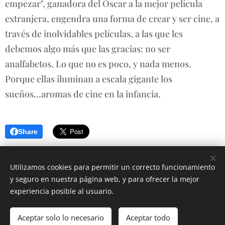
empezar", ganadora del Oscar a la mejor película
extranjera, engendra una forma de crear y ser cine, a
través de inolvidables películas, a las que les
debemos algo más que las gracias: no ser
analfabetos. Lo que no es poco, y nada menos.
Porque ellas iluminan a escala gigante los
sueños...aromas de cine en la infancia.
Share
Utilizamos cookies para permitir un correcto funcionamiento
y seguro en nuestra página web, y para ofrecer la mejor
experiencia posible al usuario.
© 2025 MAXIMILIANO CURCIO | Todos los derechos reservados
Aceptar solo lo necesario
Aceptar todo
Creado con
Webnode
Cookies