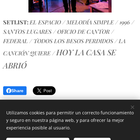
SETLIST:
EL ESPACIO / MELODÍA SIMPLE / 1996 /
SANTOS LUGARES / OFICIO DE CANTOR /
FEDERAL / TODOS LOS BESOS PERDIDOS / LA
HOY LA
CASA SE
CANCIÓN QUIERE /
ABRIÓ
Share
Utilizamos cookies para permitir un correcto funcionamiento
y seguro en nuestra página web, y para ofrecer la mejor
experiencia posible al usuario.
© 2025 MAXIMILIANO CURCIO | Todos los derechos reservados