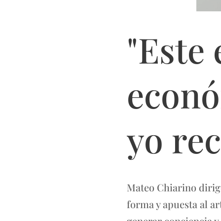
"Este
econó
yo re
Mateo Chiarino dirige
forma y apuesta al ar
generar conciencia y 