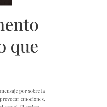
mento
o que
l mensaje por sobre la
a provocar emociones,
 actual. El artista