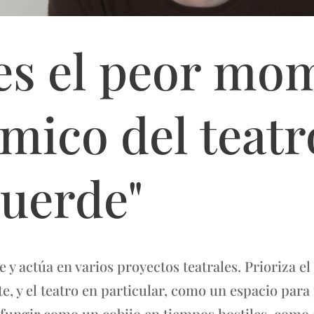
 es el peor mo
mico del teatr
cuerde"
 y actúa en varios proyectos teatrales. Prioriza e
te, y el teatro en particular, como un espacio par
fungir como un cobijo en tiempos hostiles, como el