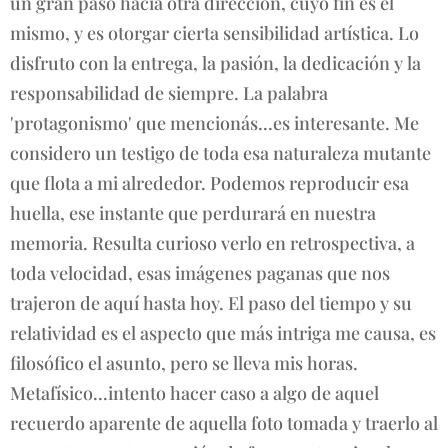
un gran paso hacia otra dirección, cuyo fin es el
mismo, y es otorgar cierta sensibilidad artística. Lo
disfruto con la entrega, la pasión, la dedicación y la
responsabilidad de siempre. La palabra
'protagonismo' que mencionás...es interesante. Me
considero un testigo de toda esa naturaleza mutante
que flota a mi alrededor. Podemos reproducir esa
huella, ese instante que perdurará en nuestra
memoria. Resulta curioso verlo en retrospectiva, a
toda velocidad, esas imágenes paganas que nos
trajeron de aquí hasta hoy. El paso del tiempo y su
relatividad es el aspecto que más intriga me causa, es
filosófico el asunto, pero se lleva mis horas.
Metafísico...intento hacer caso a algo de aquel
recuerdo aparente de aquella foto tomada y traerlo al