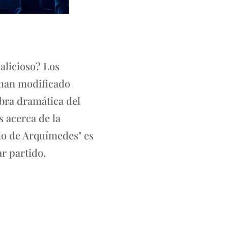
alicioso? Los
d han modificado
obra dramática del
s acerca de la
io de Arquímedes" es
r partido.