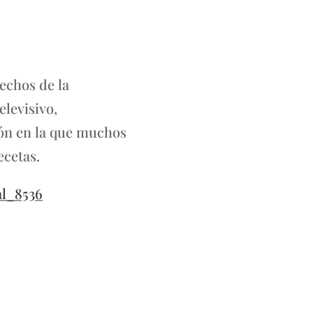
echos de la
elevisivo,
ión en la que muchos
ecetas.
al_8536