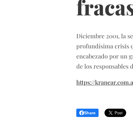
fraca
Diciembre 2001, la se
profundísima crisis q
encabezado por un gr
de los responsables d
https://kranear.com.
Share