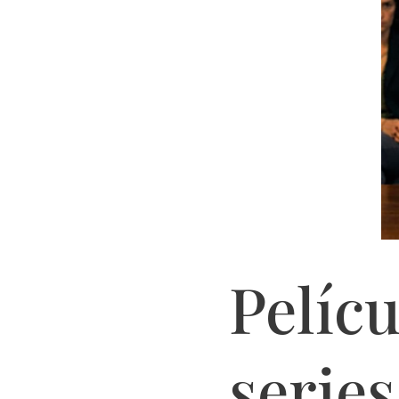
Pelíc
series