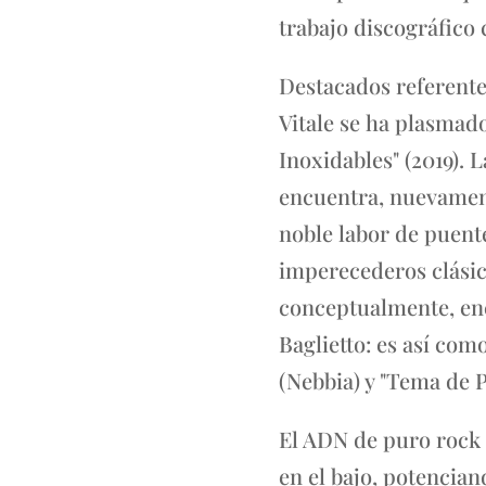
trabajo discográfico
Destacados referente
Vitale se ha plasmad
Inoxidables" (2019). 
encuentra, nuevament
noble labor de puent
imperecederos clásic
conceptualmente, enc
Baglietto: es así co
(Nebbia) y "Tema de 
El ADN de puro rock s
en el bajo, potencia