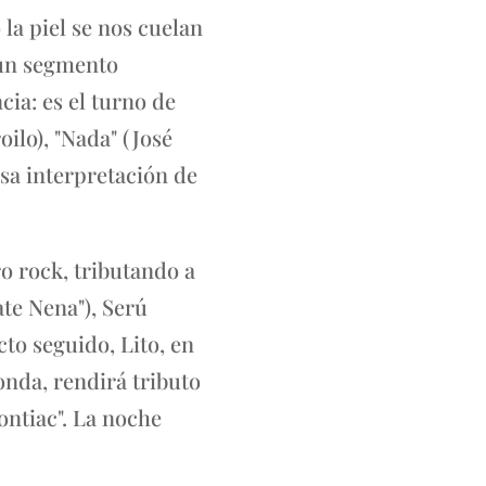
 la piel se nos cuelan
, un segmento
ia: es el turno de
ilo), "Nada" (José
sa interpretación de
o rock, tributando a
ate Nena"), Serú
cto seguido, Lito, en
onda, rendirá tributo
ntiac". La noche