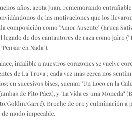
uchos años, acota Juan, rememorando entrañable
onvidándonos de las motivaciones que los llevaron
lla composición como "Amor Ausente" (Eruca Sativ
el legado de dos cantautores de raza como Jairo ("
("Pensar en Nada").
ace, infalible a nuestros corazones se vuelve cor
ntes de La Trova ; cada vez más cerca nos sentim
os: en sucesivos bises, suenan "Un Loco en la Cale
mbas de Fito Páez), y "La Vida es una Moneda" (Bag
to/Goldín/Garré). Broche de oro y culminación a 
o de modo impecable.