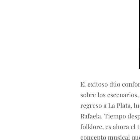
El exitoso dúo confor
sobre los escenarios
regreso a La Plata, 
Rafaela. Tiempo despu
folklore, es ahora el
concepto musical qu