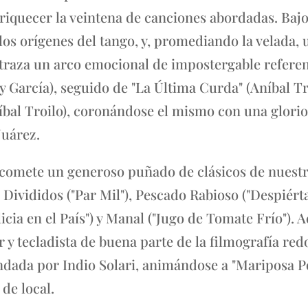
nriquecer la veintena de canciones abordadas. Bajo
 los orígenes del tango, y, promediando la velada
traza un arco emocional de impostergable referenc
y García), seguido de "La Última Curda" (Aníbal Tro
íbal Troilo), coronándose el mismo con una glorio
Juárez.
acomete un generoso puñado de clásicos de nuestr
 Divididos ("Par Mil"), Pescado Rabioso ("Despiért
icia en el País") y Manal ("Jugo de Tomate Frío"). A
 y tecladista de buena parte de la filmografía red
dada por Indio Solari, animándose a "Mariposa Po
de local.