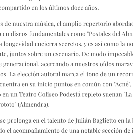
 compartido en los últimos doce años.
s de nuestra música, el amplio repertorio abordad
o en discos fundamentales como "Postales del Alma
La longevidad encierra secretos, y es así como la n
e, juntos sobre un escenario. De modo impecable
e generacional, acercando a nuestros oídos marav
os. La elección autoral marca el tono de un recor
uentra en su inicio puntos en común con "Acné",
mo en un Teatro Coliseo Podestá repleto suenan "La
Pototo" (Almendra).
e prolonga en el talento de Julián Baglietto en la b
ndo el acompañamiento de una notable sección de